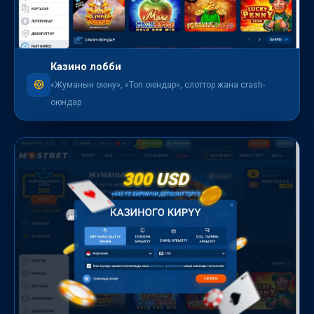
Казино лобби
«Жуманын оюну», «Топ оюндар», слоттор жана crash-
оюндар