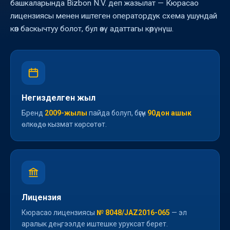
башкаларында Bizbon N.V. деп жазылат — Кюрасао
лицензиясы менен иштеген оператордук схема ушундай
көп баскычтуу болот, бул өзү адаттагы көрүнүш.
Негизделген жыл
Бренд
2009-жылы
пайда болуп, бүгүн
90дон ашык
өлкөдө кызмат көрсөтөт.
Лицензия
Кюрасао лицензиясы
№ 8048/JAZ2016-065
— эл
аралык деңгээлде иштешке уруксат берет.