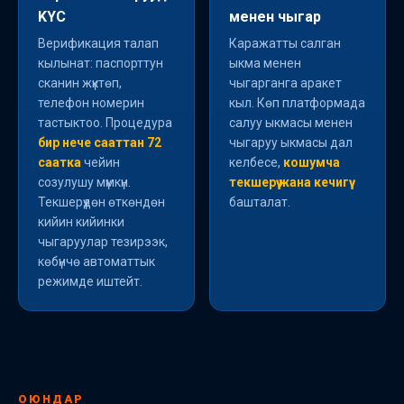
KYC
менен чыгар
Верификация талап
Каражатты салган
кылынат: паспорттун
ыкма менен
сканин жүктөп,
чыгарганга аракет
телефон номерин
кыл. Көп платформада
тастыктоо. Процедура
салуу ыкмасы менен
бир нече сааттан 72
чыгаруу ыкмасы дал
саатка
чейин
келбесе,
кошумча
созулушу мүмкүн.
текшерүү жана кечигүү
Текшерүүдөн өткөндөн
башталат.
кийин кийинки
чыгаруулар тезирээк,
көбүнчө автоматтык
режимде иштейт.
ОЮНДАР