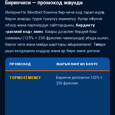
Биринчиси — промокод жөнүндө
Интернетте Mostbet боюнча бир нече код тарап жүрөт,
бирок аларды туура түшүнүү маанилүү: булар көбүнчө
обзор жана партнёрдук сайттардыкы,
бирдиктүү
«расмий код» эмес
. Баары дээрлик бирдей баш
сумманы (125% + 250 фриспин чамасында) убада кылат,
бирок чеги жана майда шарттары айырмаланат. Төмөндө
ушул кездешкен коддор жана ар бири эмне дегени:
ПРОМОКОД
ЖАРЫЯЛАНГАН БОНУС
TOPMOSTMONEY
Биринчи депозитке 125% +
К
250 фриспин
о
к