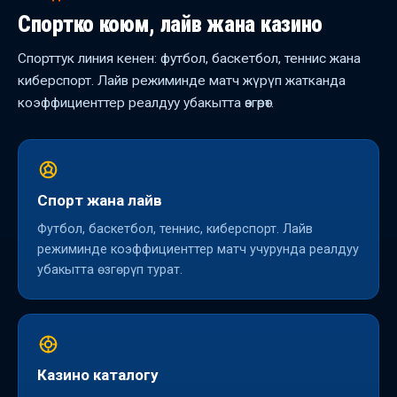
Спортко коюм, лайв жана казино
Спорттук линия кенен: футбол, баскетбол, теннис жана
киберспорт. Лайв режиминде матч жүрүп жатканда
коэффициенттер реалдуу убакытта өзгөрөт.
Спорт жана лайв
Футбол, баскетбол, теннис, киберспорт. Лайв
режиминде коэффициенттер матч учурунда реалдуу
убакытта өзгөрүп турат.
Казино каталогу