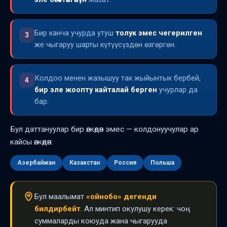
Бир канча учурда утуш
толук эмес чегерилген
3
же чыгаруу шарты күтүүсүздөн өзгөргөн.
Колдоо менен жазышуу так жыйынтык бербей,
4
бир эле жоопту кайталай берген
учурлар да
бар.
Бул даттануулар бир өлкөдөн эмес — колдонуучулар ар
кайсы өлкөдөн:
Азербайжан
Казакстан
Россия
Польша
Бул маалымат
«ойнобо» дегенди
билдирбейт
. Ал минтип окулушу керек: чоң
суммаларды коюуда жана чыгарууда