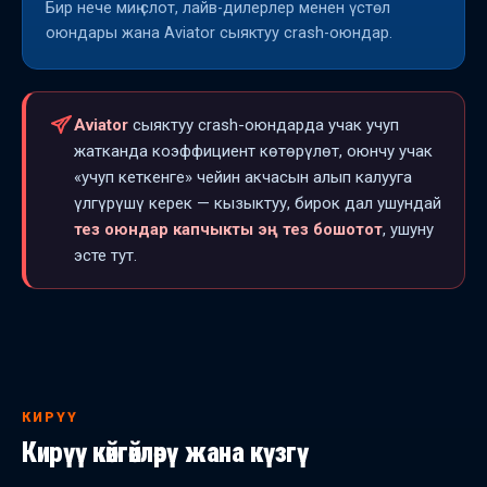
Бир нече миң слот, лайв-дилерлер менен үстөл
оюндары жана Aviator сыяктуу crash-оюндар.
Aviator
сыяктуу crash-оюндарда учак учуп
жатканда коэффициент көтөрүлөт, оюнчу учак
«учуп кеткенге» чейин акчасын алып калууга
үлгүрүшү керек — кызыктуу, бирок дал ушундай
тез оюндар капчыкты эң тез бошотот
, ушуну
эсте тут.
КИРҮҮ
Кирүү көйгөйлөрү жана күзгү