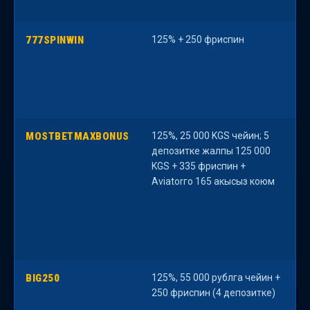
777SPINWIN
125% + 250 фриспин
К
с
MOSTBETMAXBONUS
125%, 25 000 KGS чейин; 5
«
депозитке жалпы 125 000
а
KGS + 335 фриспин +
к
Aviatorго 165 акысыз коюм
с
BIG250
125%, 55 000 рублга чейин +
н
250 фриспин (4 депозитке)
т
б