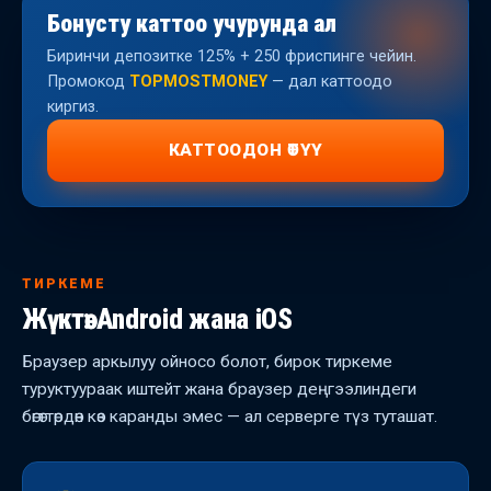
Бонусту каттоо учурунда ал
Биринчи депозитке 125% + 250 фриспинге чейин.
Промокод
TOPMOSTMONEY
— дал каттоодо
киргиз.
КАТТООДОН ӨТҮҮ
ТИРКЕМЕ
Жүктөө: Android жана iOS
Браузер аркылуу ойносо болот, бирок тиркеме
туруктуураак иштейт жана браузер деңгээлиндеги
бөгөттөрдөн көз каранды эмес — ал серверге түз туташат.