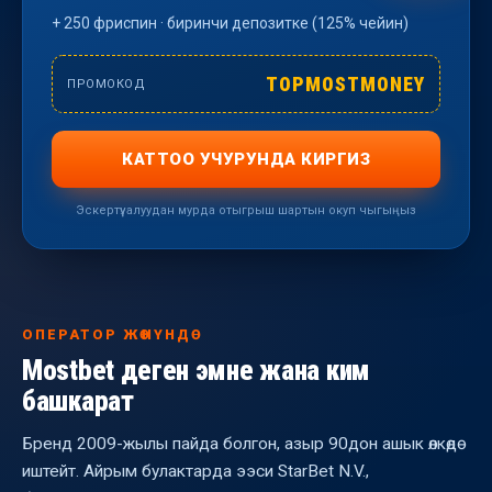
+ 250 фриспин · биринчи депозитке (125% чейин)
TOPMOSTMONEY
ПРОМОКОД
КАТТОО УЧУРУНДА КИРГИЗ
Эскертүү: алуудан мурда отыгрыш шартын окуп чыгыңыз
ОПЕРАТОР ЖӨНҮНДӨ
Mostbet деген эмне жана ким
башкарат
Бренд 2009-жылы пайда болгон, азыр 90дон ашык өлкөдө
иштейт. Айрым булактарда ээси StarBet N.V.,